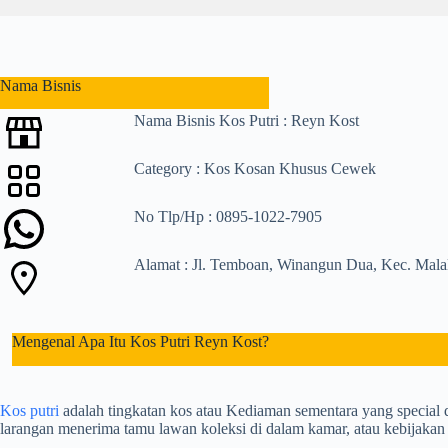
l
t
s
Nama Bisnis
Nama Bisnis Kos Putri : Reyn Kost
Category : Kos Kosan Khusus Cewek
No Tlp/Hp : 0895-1022-7905
Alamat : Jl. Temboan, Winangun Dua, Kec. Mala
Mengenal Apa Itu Kos Putri Reyn Kost?
Kos putri
adalah tingkatan kos atau Kediaman sementara yang special d
larangan menerima tamu lawan koleksi di dalam kamar, atau kebijak