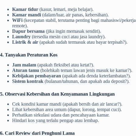
Kamar tidur
(kasur, lemari, meja belajar).
Kamar mandi
(dalam/luar, air panas, kebersihan).
WiFi
(kecepatan stabil, terutama penting bagi mahasiswi/pekerja
remote).
Dapur bersama
(jika ingin memasak sendiri).
Laundry
(tersedia mesin cuci atau jasa laundry).
Listrik & air
(apakah sudah termasuk atau bayar terpisah?).
4. Tanyakan Peraturan Kos
Jam malam
(apakah fleksibel atau ketat?).
Aturan tamu
(bolehkah teman lawan jenis masuk ke kamar?).
Kebijakan pembayaran
(apakah ada denda keterlambatan?).
Sistem kontrak
(bulanan/tahunan, dan apakah ada deposit?).
5. Observasi Kebersihan dan Kenyamanan Lingkungan
Cek kondisi kamar mandi (apakah bersih dan air lancar?).
Lihat kebersihan area umum (dapur, lorong, tempat cuci).
Perhatikan sirkulasi udara dan pencahayaan kamar.
Hindari kos yang terlalu pengap atau lembap.
6. Cari Review dari Penghuni Lama