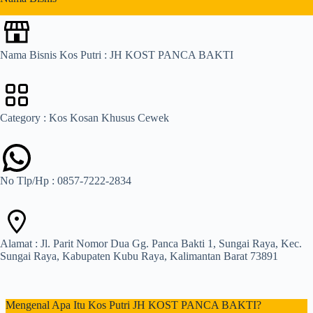
s
Nama Bisnis Kos Putri : JH KOST PANCA BAKTI
Category : Kos Kosan Khusus Cewek
No Tlp/Hp : 0857-7222-2834
Alamat : Jl. Parit Nomor Dua Gg. Panca Bakti 1, Sungai Raya, Kec.
Sungai Raya, Kabupaten Kubu Raya, Kalimantan Barat 73891
Mengenal Apa Itu Kos Putri JH KOST PANCA BAKTI?