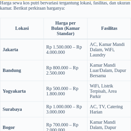
Harga sewa kos putri bervariasi tergantung lokasi, fasilitas, dan ukuran
kamar. Berikut perkiraan harganya:
Harga per
Lokasi
Bulan
(Kamar
Fasilitas
Standar)
AC, Kamar Mandi
Rp 1.500.000 – Rp
Jakarta
Dalam, WiFi,
4.000.000
Laundry
Kamar Mandi
Rp 800.000 – Rp
Bandung
Luar/Dalam, Dapur
2.500.000
Bersama
WiFi, Listrik
Rp 500.000 – Rp
Yogyakarta
Terpisah, Area
1.800.000
Parkir
Rp 1.000.000 – Rp
AC, TV, Catering
Surabaya
3.000.000
Harian
Kamar Mandi
Rp 700.000 – Rp
Bogor
Dalam, Dapur
2.000.000