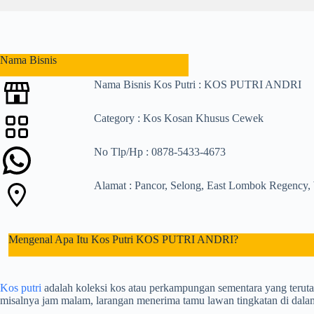
l
t
s
Nama Bisnis
Nama Bisnis Kos Putri : KOS PUTRI ANDRI
Category : Kos Kosan Khusus Cewek
No Tlp/Hp : 0878-5433-4673
Alamat : Pancor, Selong, East Lombok Regency,
Mengenal Apa Itu Kos Putri KOS PUTRI ANDRI?
Kos putri
adalah koleksi kos atau perkampungan sementara yang teruta
misalnya jam malam, larangan menerima tamu lawan tingkatan di dal