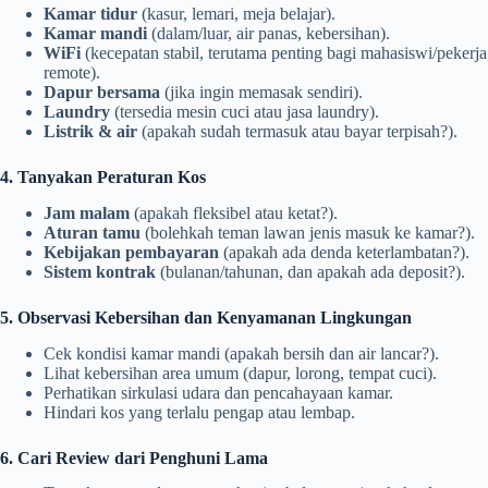
Kamar tidur
(kasur, lemari, meja belajar).
Kamar mandi
(dalam/luar, air panas, kebersihan).
WiFi
(kecepatan stabil, terutama penting bagi mahasiswi/pekerja
remote).
Dapur bersama
(jika ingin memasak sendiri).
Laundry
(tersedia mesin cuci atau jasa laundry).
Listrik & air
(apakah sudah termasuk atau bayar terpisah?).
4. Tanyakan Peraturan Kos
Jam malam
(apakah fleksibel atau ketat?).
Aturan tamu
(bolehkah teman lawan jenis masuk ke kamar?).
Kebijakan pembayaran
(apakah ada denda keterlambatan?).
Sistem kontrak
(bulanan/tahunan, dan apakah ada deposit?).
5. Observasi Kebersihan dan Kenyamanan Lingkungan
Cek kondisi kamar mandi (apakah bersih dan air lancar?).
Lihat kebersihan area umum (dapur, lorong, tempat cuci).
Perhatikan sirkulasi udara dan pencahayaan kamar.
Hindari kos yang terlalu pengap atau lembap.
6. Cari Review dari Penghuni Lama