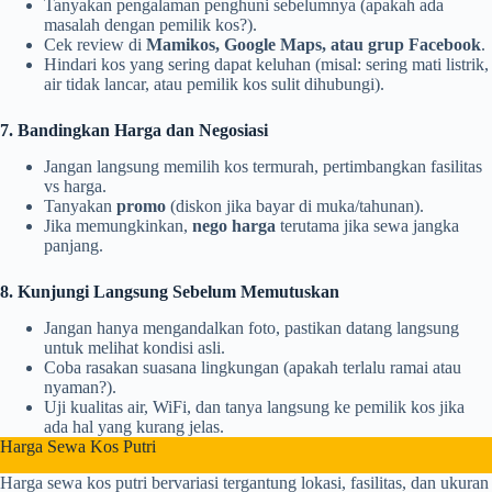
Tanyakan pengalaman penghuni sebelumnya (apakah ada
masalah dengan pemilik kos?).
Cek review di
Mamikos, Google Maps, atau grup Facebook
.
Hindari kos yang sering dapat keluhan (misal: sering mati listrik,
air tidak lancar, atau pemilik kos sulit dihubungi).
7. Bandingkan Harga dan Negosiasi
Jangan langsung memilih kos termurah, pertimbangkan fasilitas
vs harga.
Tanyakan
promo
(diskon jika bayar di muka/tahunan).
Jika memungkinkan,
nego harga
terutama jika sewa jangka
panjang.
8. Kunjungi Langsung Sebelum Memutuskan
Jangan hanya mengandalkan foto, pastikan datang langsung
untuk melihat kondisi asli.
Coba rasakan suasana lingkungan (apakah terlalu ramai atau
nyaman?).
Uji kualitas air, WiFi, dan tanya langsung ke pemilik kos jika
ada hal yang kurang jelas.
Harga Sewa Kos Putri
Harga sewa kos putri bervariasi tergantung lokasi, fasilitas, dan ukuran