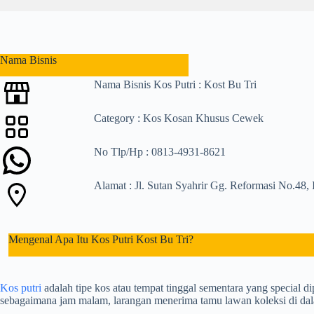
l
t
s
Nama Bisnis
Nama Bisnis Kos Putri : Kost Bu Tri
Category : Kos Kosan Khusus Cewek
No Tlp/Hp : 0813-4931-8621
Alamat : Jl. Sutan Syahrir Gg. Reformasi No.48,
Mengenal Apa Itu Kos Putri Kost Bu Tri?
Kos putri
adalah tipe kos atau tempat tinggal sementara yang special d
sebagaimana jam malam, larangan menerima tamu lawan koleksi di da