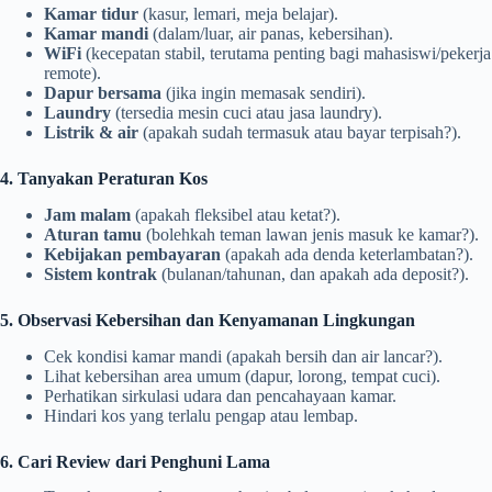
Kamar tidur
(kasur, lemari, meja belajar).
Kamar mandi
(dalam/luar, air panas, kebersihan).
WiFi
(kecepatan stabil, terutama penting bagi mahasiswi/pekerja
remote).
Dapur bersama
(jika ingin memasak sendiri).
Laundry
(tersedia mesin cuci atau jasa laundry).
Listrik & air
(apakah sudah termasuk atau bayar terpisah?).
4. Tanyakan Peraturan Kos
Jam malam
(apakah fleksibel atau ketat?).
Aturan tamu
(bolehkah teman lawan jenis masuk ke kamar?).
Kebijakan pembayaran
(apakah ada denda keterlambatan?).
Sistem kontrak
(bulanan/tahunan, dan apakah ada deposit?).
5. Observasi Kebersihan dan Kenyamanan Lingkungan
Cek kondisi kamar mandi (apakah bersih dan air lancar?).
Lihat kebersihan area umum (dapur, lorong, tempat cuci).
Perhatikan sirkulasi udara dan pencahayaan kamar.
Hindari kos yang terlalu pengap atau lembap.
6. Cari Review dari Penghuni Lama