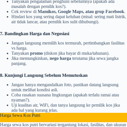
Tanyakan pengalaman penghuni sebelumnya (apakah ada
masalah dengan pemilik kos?).
Cek review di
Mamikos, Google Maps, atau grup Facebook
.
Hindari kos yang sering dapat keluhan (misal: sering mati listrik,
air tidak lancar, atau pemilik kos sulit dihubungi).
7. Bandingkan Harga dan Negosiasi
Jangan langsung memilih kos termurah, pertimbangkan fasilitas
vs harga.
Tanyakan
promo
(diskon jika bayar di muka/tahunan).
Jika memungkinkan,
nego harga
terutama jika sewa jangka
panjang.
8. Kunjungi Langsung Sebelum Memutuskan
Jangan hanya mengandalkan foto, pastikan datang langsung
untuk melihat kondisi asli.
Coba rasakan suasana lingkungan (apakah terlalu ramai atau
nyaman?).
Uji kualitas air, WiFi, dan tanya langsung ke pemilik kos jika
ada hal yang kurang jelas.
Harga Sewa Kos Putri
Harga sewa kos putri bervariasi tergantung lokasi, fasilitas, dan ukuran