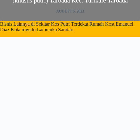
(khusus putri) Taroada Kec. Turikale Taroada
AUGUST 6, 2023
Bisnis Lainnya di Sekitar Kos Putri Terdekat Rumah Kost Emanuel
Diaz Kota rowido Larantuka Sarotari