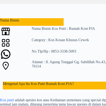
l
t
s
Nama Bisnis
Nama Bisnis Kos Putri : Rumah Kost PJA
Category : Kos Kosan Khusus Cewek
No Tlp/Hp : 0853-3338-5093
Alamat : Jl. Agung Tunggal Gg. Sabilillah No.4
76114
Mengenal Apa Itu Kos Putri Rumah Kost PJA?
Kos putri
adalah spesies kos atau Kediaman sementara yang special di
semisal jam malam, dilarang menerima tamu lawan spesies di dalam 